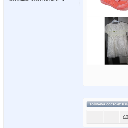
soloveva состоит в
к
СП