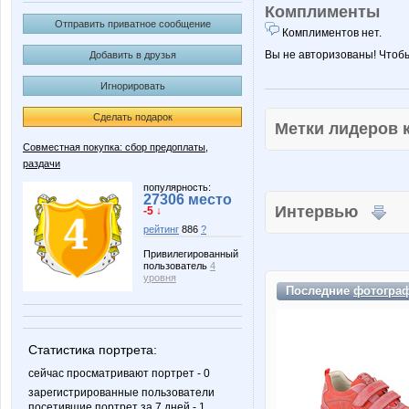
Комплименты
Отправить приватное сообщение
Комплиментов нет.
Вы не авторизованы! Чтоб
Добавить в друзья
Игнорировать
Сделать подарок
Метки лидеров
Совместная покупка: сбор предоплаты,
раздачи
популярность:
27306 место
Интервью
-5 ↓
рейтинг
886
?
Привилегированный
пользователь
4
уровня
Последние
фотогра
Статистика портрета:
сейчас просматривают портрет - 0
зарегистрированные пользователи
посетившие портрет за 7 дней - 1